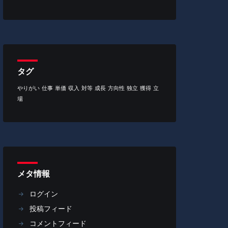
タグ
やりがい
仕事
単価
収入
対等
成長
方向性
独立
獲得
立
場
メタ情報
ログイン
投稿フィード
コメントフィード