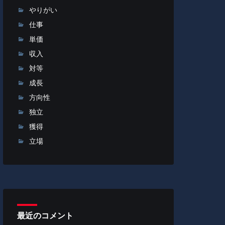
やりがい
仕事
単価
収入
対等
成長
方向性
独立
獲得
立場
最近のコメント