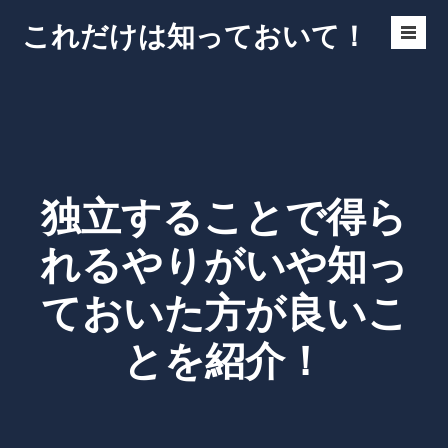
Skip
これだけは知っておいて！
to
Men
content
Toggl
独立することで得ら
れるやりがいや知っ
ておいた方が良いこ
とを紹介！