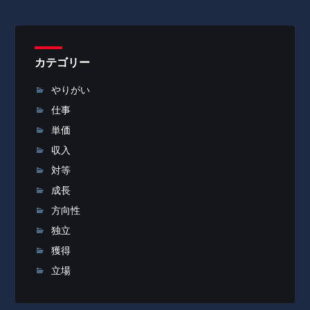
カテゴリー
やりがい
仕事
単価
収入
対等
成長
方向性
独立
獲得
立場