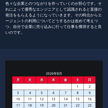
色々な企業とのつながりを作っていくのが肝心です。そ
れによって優秀なエンジニアとして認識されると直接の
発注をもらえるようになっていきます。その時点からエ
ージェントの利用についてどうするかは改めて考えつ
つ、自分で企業に売り込みに行って仕事を獲得すると良
いのです。
2026年8月
月
火
水
木
金
土
日
1
2
3
4
5
6
7
8
9
10
11
12
13
14
15
16
17
18
19
20
21
22
23